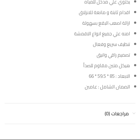
يحتوي علي مدخل للمياه
اقدام ثابتة و مانعة للانزلاق
ازالة اصعب البقع بسهولة
امنه علي جميع انواع الاقمشة
تنظيف سريع وفعال
تصميم راقي وانيق
هيكل متين مقاوم للصدأ
الابعاد : 85 * 59.5 * 66
الضمان الشامل : عامين
مراجعات (0)