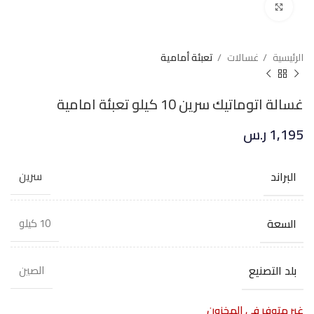
Click to enlarge
الرئيسية
غسالات
تعبئة أمامية
غسالة اتوماتيك سرين 10 كيلو تعبئة امامية
1,195
ر.س
البراند
سرين
السعة
10 كيلو
بلد التصنيع
الصين
غير متوفر في المخزون