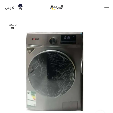
0
0
ر.س
SOLD O
UT