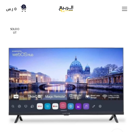
0
0
ر.س
SOLD O
UT