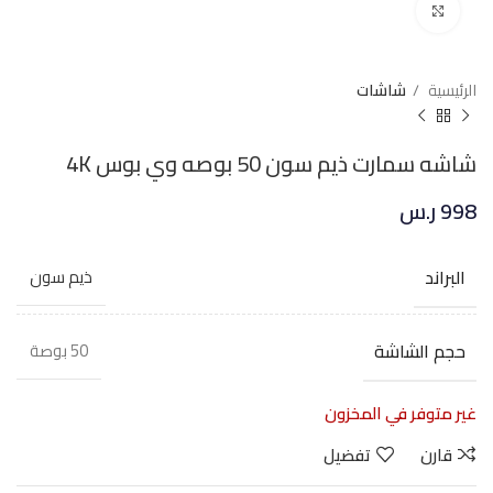
Click to enlarge
الرئيسية
شاشات
شاشه سمارت ذيم سون 50 بوصه وي بوس 4K
998
ر.س
البراند
ذيم سون
حجم الشاشة
50 بوصة
غير متوفر في المخزون
قارن
تفضيل