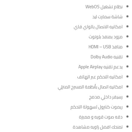
نظام تشغيل WebOS
شاشة سمارت ليد
امكانيه الاتصال بالواي فاي
مزود بمنفذ بلوتوث
منافذ HDMI – USB
تقنيه Dolby Audio
يدعم تقنيه Apple Airplay
امكانيه التحكم عبر الهاتف
امكانيه اتصال بأنظمة المسرح المنزلي
رسيفر داخلي مدمج
ريموت كنترول لسهولة التحكم
دقه صوت قويه و مميزة
تمنحك افضل زاويه مشاهدة