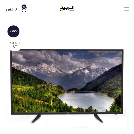
0
0
ر.س
-19%
SOLD O
UT