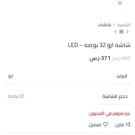
Click to enlarge
الرئيسية
شاشات
شاشه ارو 32 بوصه – LED
371
ر.س
460
ر.س
البراند
ارو
حجم الشاشة
32 بوصة
غير متوفر في المخزون
قارن
تفضيل