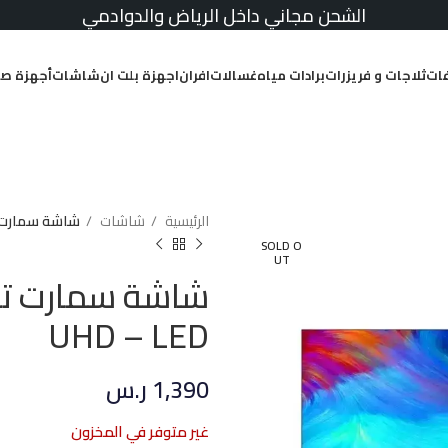
الشحن مجاني داخل الرياض والدوادمي
ات
ثلاجات و فريزرات
برادات مياه
غسالات
افران
اجهزة بلت ان
شاشات
أجهزة صغ
الرئيسية
شاشات
شاشة سمارت تي سي ال 50
SOLD O
UT
UHD – LED
1,390
ر.س
غير متوفر في المخزون