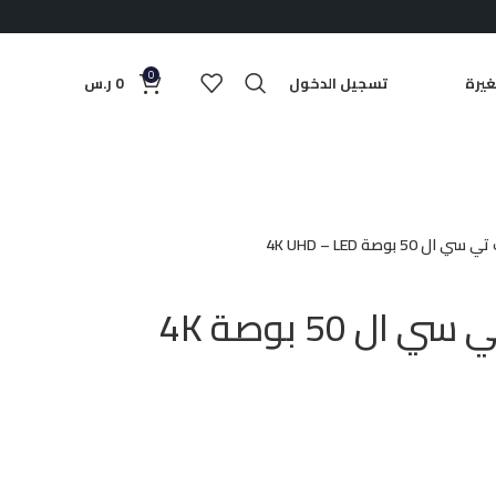
0
يرة
تسجيل الدخول
0
ر.س
 بوصة 4K UHD – LED
شاشة سمارت تي سي ال 50 بوصة 4K