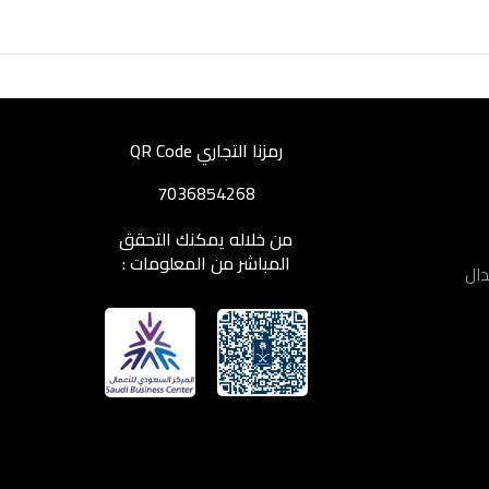
رمزنا التجاري QR Code
7036854268
من خلاله يمكنك التحقق
المباشر من المعلومات :
دال