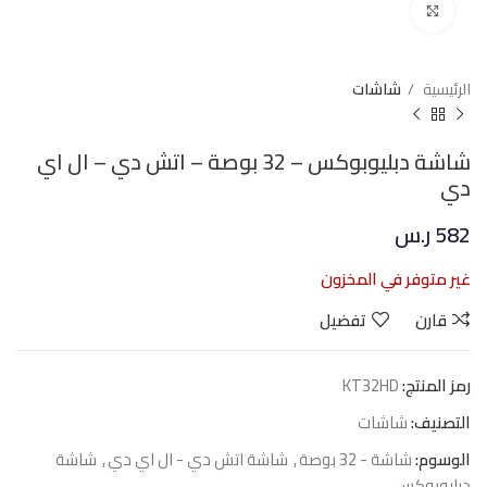
Click to enlarge
الرئيسية
شاشات
شاشة دبليوبوكس – 32 بوصة – اتش دي – ال اي
دي
582
ر.س
غير متوفر في المخزون
قارن
تفضيل
رمز المنتج:
KT32HD
التصنيف:
شاشات
الوسوم:
شاشة - 32 بوصة
,
شاشة اتش دي - ال اي دي
,
شاشة
دبليوبوكس