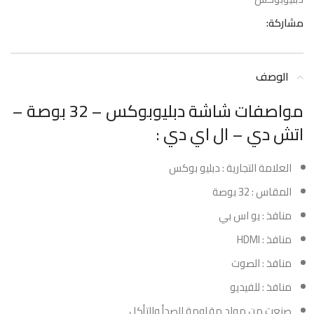
مشاركة:
الوصف
مواصفات شاشة دبليوبوكس – 32 بوصة –
اتش دي – ال اي دي :
العلامة التجارية : دبليو بوكس
المقاس : 32 بوصة
منافذ : يو اس بي
منافذ : HDMI
منافذ : الصوت
منافذ : للفيديو
صنعت من مواد مقاومة للصدأ والتأكل