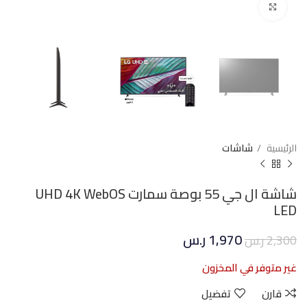
Click to enlarge
الرئيسية
شاشات
شاشة ال جي 55 بوصة سمارت UHD 4K WebOS
LED
1,970
ر.س
2,300
ر.س
غير متوفر في المخزون
قارن
تفضيل