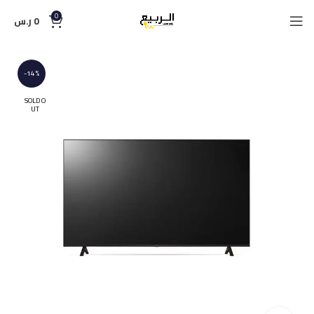
0
0
ر.س
-14%
SOLD O
UT