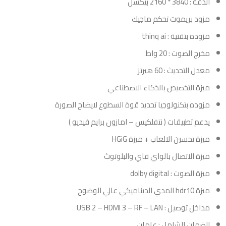
الدقة : 3840 * 2160 بيكسل
مزود بريموت تحكم ماجيك
مزوده بتقنية : thinq ai
مخرج الصوت : 20 واط
معدل التحديث : 60 هيرتز
ميزة التخصيص بالذكاء الاصطناعي
مزوده بتكنولوجيا تحديد قوة السطوع لايضاح الصورة
يدعم تطبيقات ( نتفلكيس – امازون برايم فيديو )
ميزة تحسين الالعاب + ميزة HGiG
ميزة الاتصال بالواي فاي والبلوتوث
ميزة الصوت : dolby digital
ميزة hdr10 المدي الديناميكي عالي الوضوح
مداخل توصيل : USB 2 – HDMI 3 – RF – LAN
الضمان الشامل : عامان