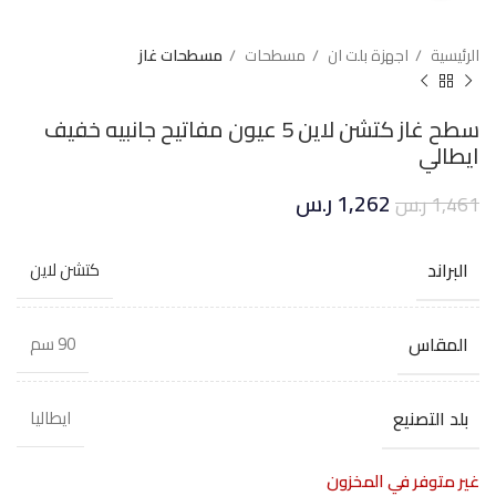
الرئيسية
اجهزة بلت ان
مسطحات
مسطحات غاز
سطح غاز كتشن لاين 5 عيون مفاتيح جانبيه خفيف
ايطالي
1,262
ر.س
1,461
ر.س
البراند
كتشن لاين
المقاس
90 سم
بلد التصنيع
ايطاليا
غير متوفر في المخزون