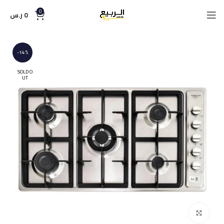
0
0
ر.س
-14%
SOLD O
UT
Click to enlarge