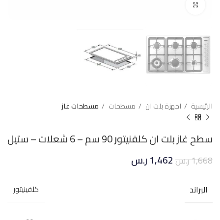
Click to enlarge
الرئيسية
اجهزة بلت ان
مسطحات
مسطحات غاز
سطح غاز بلت ان كلفنيتور 90 سم – 6 شعلات – ستيل
1,462
ر.س
1,668
ر.س
البراند
كلفينيتور