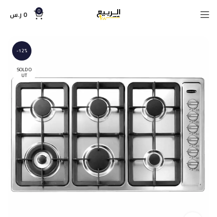
0
0
ر.س
-12%
SOLD O
UT