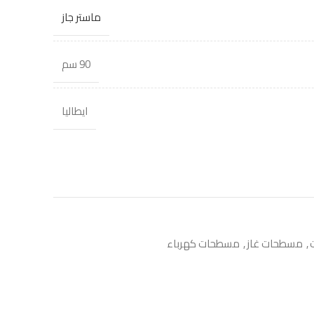
ماستر جاز
90 سم
ايطاليا
,
مسطحات غاز
,
مسطحات كهرباء