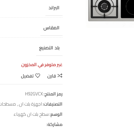
البراند
المقاس
بلد التصنيع
غير متوفر في المخزون
قارن
تفضيل
رمز المنتج:
H92GVCX
التصنيفات:
اجهزة بلت ان
,
مسطحات
الوسم:
سطح بلت ان كهرباء
مشاركة: