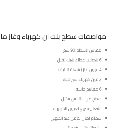
مواصفات سطح بلت ان كهرباء وغاز ماستر جاز 6 عيون 90 سم
مقاس السطح :90 سم
6 شعلات غطاء شبك ثقيل
4 عيون غاز ( شعلة ثلاثية )
2 عين كهرباء سيراميك
6 مفاتيح جانبية
سطح من ستانلس ستيل
اشعال سريع لعيون الكهرباء
صمام امان كامل عند الطهي
اشعال ذاتي كهربائي