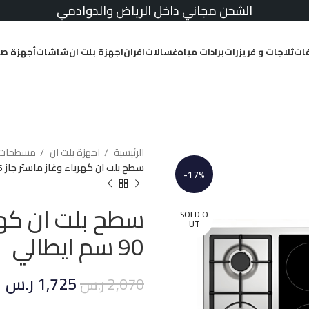
الشحن مجاني داخل الرياض والدوادمي
ات
ثلاجات و فريزرات
برادات مياه
غسالات
افران
اجهزة بلت ان
شاشات
أجهزة صغ
الرئيسية
اجهزة بلت ان
مسطحات
سطح بلت ان كهرباء وغاز ماستر جاز 6 عيون 90 سم ايطالي
-17%
SOLD O
UT
90 سم ايطالي
1,725
ر.س
2,070
ر.س