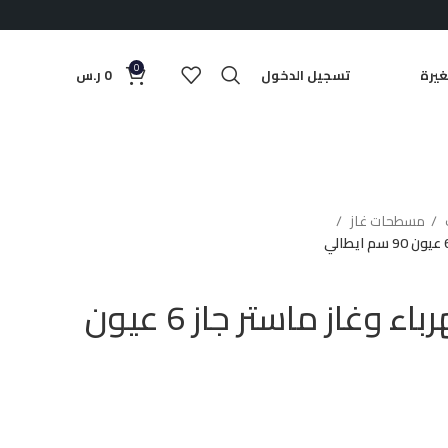
0
يرة
تسجيل الدخول
0
ر.س
مسطحات غاز
سطح بلت ان كهرباء وغاز ماستر جاز 6 عيون