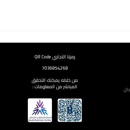
رمزنا التجاري QR Code
7036854268
من خلاله يمكنك التحقق
المباشر من المعلومات :
دال