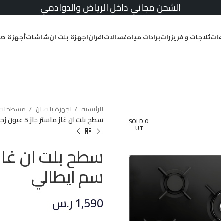
الشحن مجاني داخل الرياض والدوادمي
ات
ثلاجات و فريزرات
برادات مياه
غسالات
افران
اجهزة بلت ان
شاشات
أجهزة صغ
الرئيسية
اجهزة بلت ان
مسطحات
سطح بلت ان غاز ماستر جاز 5 عيون زجاج 90 سم ايطالي
SOLD O
UT
سم ايطالي
1,590
ر.س