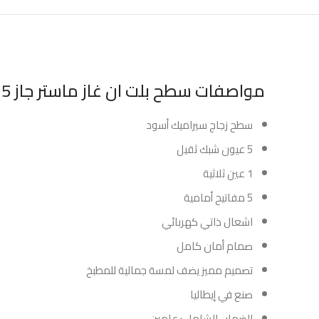
مواصفات سطح بلت ان غاز ماستر جاز 5 عيون زجاج 90 سم ايطالي :
سطح زجاج سيراميك أسود
5 عيون شبك ثقيل
1 عين ثلاثية
5 مفاتيح أمامية
اشعال ذاتي كهربائي
صمام أمان كامل
تصميم مميز يضف لمسة جمالية للمطبخ
صنع في إيطاليا
الضمان الشامل : عامين