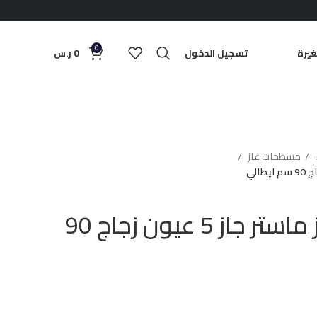
0
يرة
تسجيل الدخول
0
ر.س
مسطحات غاز
سطح بلت ان غاز ماستر جاز 5 عيون زجاج 90