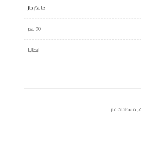
ماستر جاز
90 سم
ايطاليا
,
مسطحات غاز