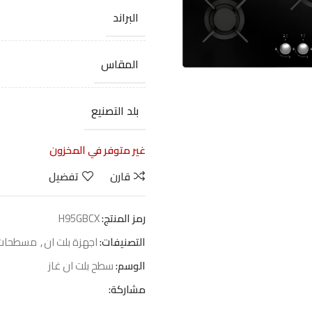
البراند
المقاس
بلد التصنيع
غير متوفر في المخزون
قارن
تفضيل
رمز المنتج:
H95GBCX
التصنيفات:
اجهزة بلت ان
,
مسطحات
الوسم:
سطح بلت ان غاز
مشاركة: