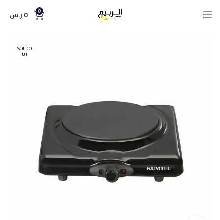
0
0
ر.س
SOLD O
UT