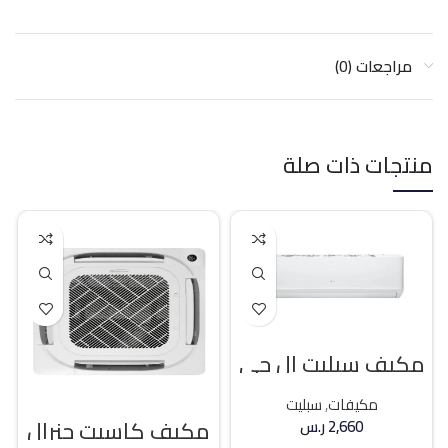
مراجعات (0)
منتجات ذات صلة
مكيف سبليت ال جي
18400 وحده بارد
مكيفات
,
سبليت
مكيف كاسيت جنرال
2,660
ر.س