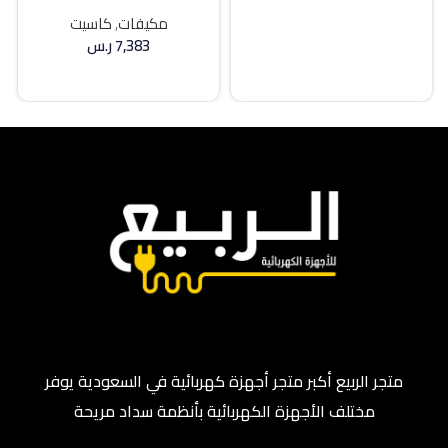
كلاس 36000 وحده
حار / بارد
إضافة إلى السلة
مكيفات
,
كاسيت
7,383
ر.س
إضافة إلى السلة
متجر الربيع أكبر متجر أجهزة كهربائية في السعودية يوفر
مختلف الأجهزة الكهربائية بأنظمة سداد مريحة