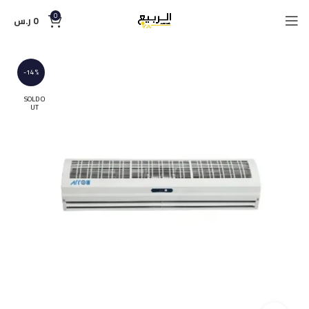
0
0
ر.س
-14%
SOLD O
UT