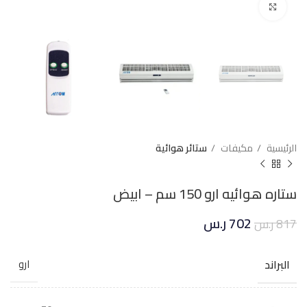
Click to enlarge
الرئيسية
مكيفات
ستائر هوائية
ستاره هوائيه ارو 150 سم – ابيض
702
ر.س
817
ر.س
البراند
ارو