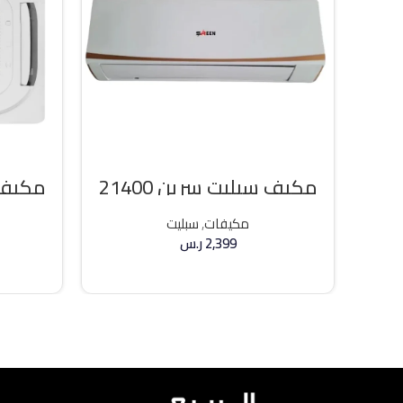
مكيف سبليت سرين 21400
مكيف 
وحده بارد
36000 وحد
مكيفات
,
سبليت
2,399
ر.س
إضافة إلى السلة