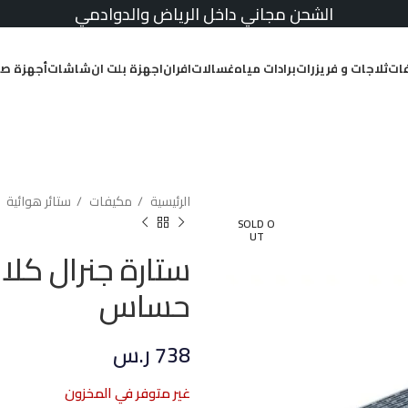
الشحن مجاني داخل الرياض والدوادمي
ات
ثلاجات و فريزرات
برادات مياه
غسالات
افران
اجهزة بلت ان
شاشات
أجهزة صغ
الرئيسية
مكيفات
ستائر هوائية
SOLD O
UT
حساس
738
ر.س
غير متوفر في المخزون