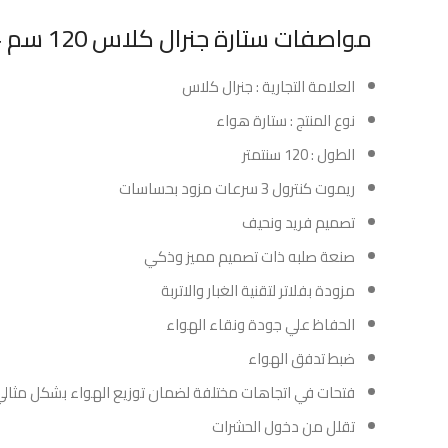
مواصفات ستارة جنرال كلاس 120 سم + ريموت و حساس :
العلامة التجارية : جنرال كلاس
نوع المنتج : ستارة هواء
الطول : 120 سنتمتر
ريموت كنترول 3 سرعات مزود بحساسات
تصميم فريد ونحيف
صنعة صلبه ذات تصميم مميز وذكي
مزودة بفلاتر لتقنية الغبار والاتربة
الحفاظ علي جودة ونقاء الهواء
ضبط تدفق الهواء
فتحات في اتجاهات مختلفة لضمان توزيع الهواء بشكل مثال
تقلل من دخول الحشرات