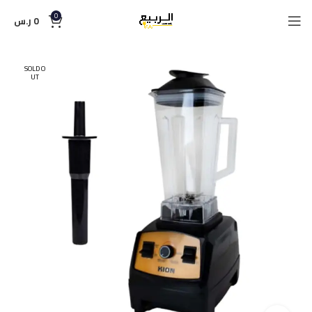
0
0
ر.س
SOLD O
UT