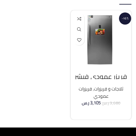
-16%
فريزر عمودي فيشر
21 قدم انفرتر – فضي
ثلاجات و فريزرات
,
فريزرات
عمودي
3,105
ر.س
3,680
ر.س
إضافة إلى السلة