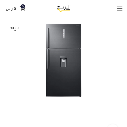
0
0
ر.س
SOLD O
UT