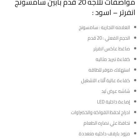
مواصفات ثلاجه 20 قدم بابين سامسونج
انفرتر – اسود :
العلامه التجاريه : سامسونج
الحجم الفعلي : 20 قدم
ضاغط عاكس انفرتر
كفاءة تبريد مثاليه
استهلاك موفر للطاقه
كفاءة عالية أثناء التشغيل
شاشه عرض ليد
إضاءة داخلية LED
ادراج لحفظ الفواكه والخضراوات
تحافظ علي نضاره الطعام
مزود بارفف داخليه متعددة