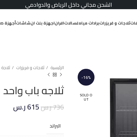
الشحن مجاني داخل الرياض والدوادمي
ات
ثلاجات و فريزرات
برادات مياه
غسالات
افران
اجهزة بلت ان
شاشات
أجهزة صغ
الرئيسية
ثلاجات و فريزرات
ثلاجة 
-16%
ثلاجه باب واحد بيسك 2.2 قدم
SOLD O
UT
615
ر.س
736
ر.س
البراند