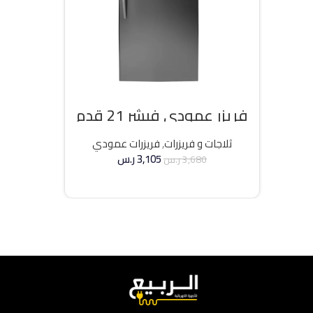
فريزر عمودي فيشر 21 قدم
انفرتر – فضي
ثلاجات و فريزرات
,
فريزرات عمودي
3,105
ر.س
3,680
ر.س
إضافة إلى السلة