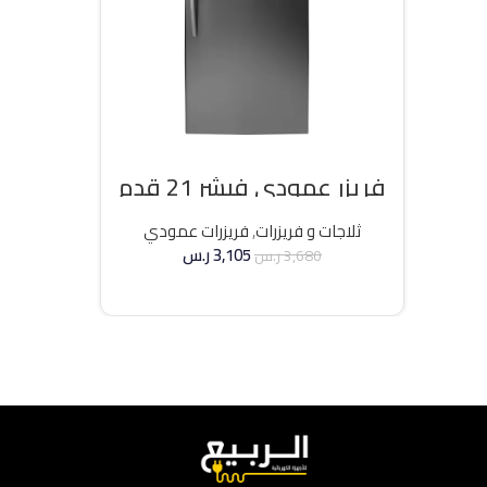
فريزر عمودي فيشر 21 قدم
انفرتر – فضي
ثلاجات و فريزرات
,
فريزرات عمودي
3,105
ر.س
3,680
ر.س
إضافة إلى السلة