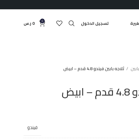
0
يرة
تسجيل الدخول
0
ر.س
بابين
ثلاجه بابين فيندو 4.8 قدم – ابيض
بيض
فيندو