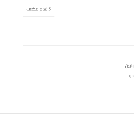
5 قدم مكعب
بابين
دو