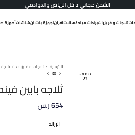
الشحن مجاني داخل الرياض والدوادمي
ات
ثلاجات و فريزرات
برادات مياه
غسالات
افران
اجهزة بلت ان
شاشات
أجهزة صغ
الرئيسية
ثلاجات و فريزرات
ثلاجة 
SOLD O
UT
ثلاجه بابين فيندو 4.8 قدم – ا
654
ر.س
البراند