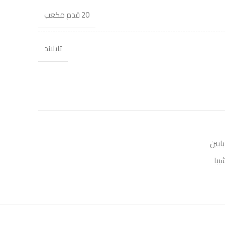
20 قدم مكعب
تايلاند
بابين
يبا