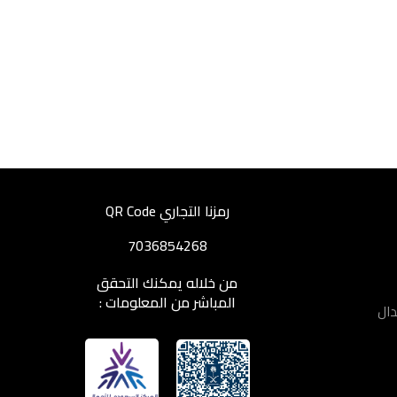
رمزنا التجاري QR Code
7036854268
من خلاله يمكنك التحقق
المباشر من المعلومات :
دال