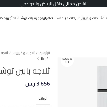
الشحن مجاني داخل الرياض والدوادمي
ات
ثلاجات و فريزرات
برادات مياه
غسالات
افران
اجهزة بلت ان
شاشات
أجهزة صغ
الرئيسية
ثلاجات و فريزرات
ثلاجة 
SOLD O
UT
ثلاجه بابين توشيبا 20 قدم انفرتر –
3,656
ر.س
البراند