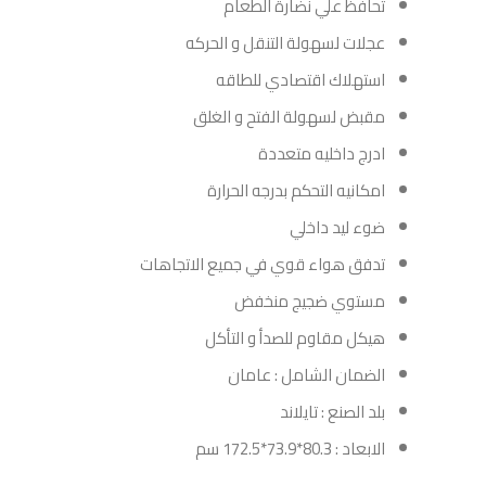
تحافظ علي نضارة الطعام
عجلات لسهولة التنقل و الحركه
استهلاك اقتصادي للطاقه
مقبض لسهولة الفتح و الغلق
ادرج داخليه متعددة
امكانيه التحكم بدرجه الحرارة
ضوء ليد داخلي
تدفق هواء قوي في جميع الاتجاهات
مستوي ضجيج منخفض
هيكل مقاوم للصدأ و التأكل
الضمان الشامل : عامان
بلد الصنع : تايلاند
الابعاد : 80.3*73.9*172.5 سم