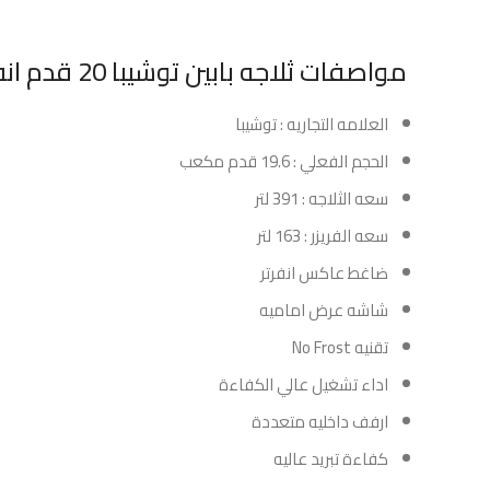
مواصفات ثلاجه بابين توشيبا 20 قدم انفرتر – استيل :
العلامه التجاريه : توشيبا
الحجم الفعلي : 19.6 قدم مكعب
سعه الثلاجه : 391 لتر
سعه الفريزر : 163 لتر
ضاغط عاكس انفرتر
شاشه عرض اماميه
تقنيه No Frost
اداء تشغيل عالي الكفاءة
ارفف داخليه متعددة
كفاءة تبريد عاليه