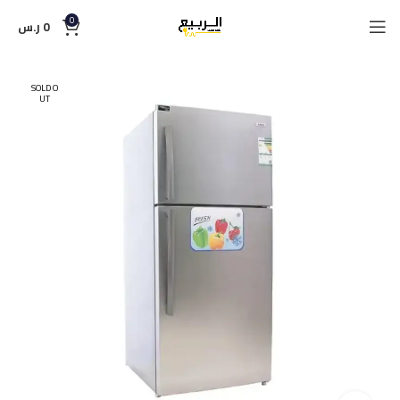
0
0
ر.س
SOLD O
UT