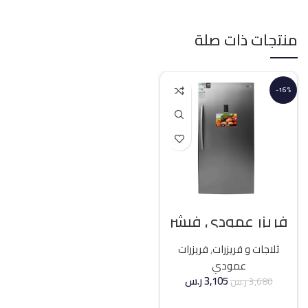
منتجات ذات صلة
-16%
فريزر عمودي فيشر
21 قدم انفرتر – فضي
ثلاجات و فريزرات
,
فريزرات
عمودي
3,105
ر.س
3,680
ر.س
إضافة إلى السلة