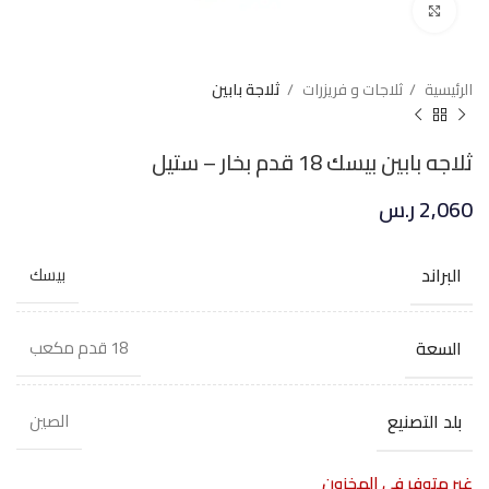
Click to enlarge
الرئيسية
ثلاجات و فريزرات
ثلاجة بابين
ثلاجه بابين بيسك 18 قدم بخار – ستيل
2,060
ر.س
البراند
بيسك
السعة
18 قدم مكعب
بلد التصنيع
الصين
غير متوفر في المخزون