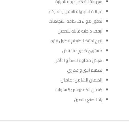
سهولة التحكم بدرجه الحرارة
عجلات لسهولة التنقل و الحركه
تدفق هواء ف كافه الاتجاهات
ارفف داخليه قابله للتعديل
ادرج لحفظ الطعام لاطول فتره
مستوي ضجيج منخفض
هيكل مقاوم للصدأ و التأكل
تصميم انيق و عصري
الضمان الشامل : عامان
ضمان الكمبروسر : 5 سنوات
بلد الصنع : الصين