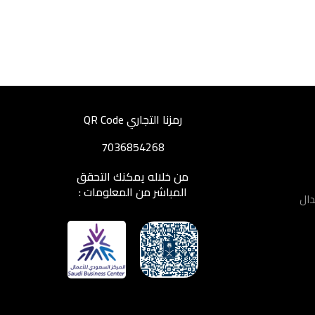
رمزنا التجاري QR Code
7036854268
من خلاله يمكنك التحقق
المباشر من المعلومات :
دال