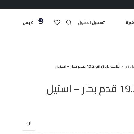
0
يرة
تسجيل الدخول
0
ر.س
بابين
ثلاجه بابين ارو 19.2 قدم بخار – استيل
ارو