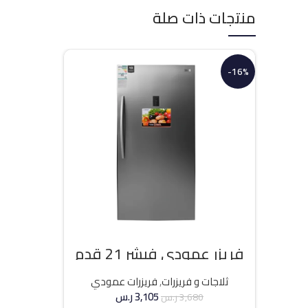
منتجات ذات صلة
-16%
فريزر عمودي فيشر 21 قدم
انفرتر – فضي
ثلاجات و فريزرات
,
فريزرات عمودي
3,105
ر.س
3,680
ر.س