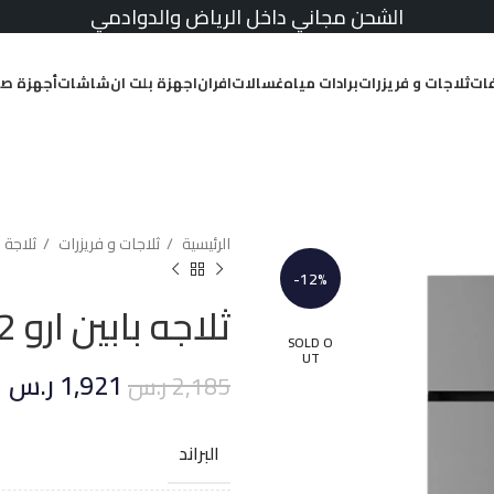
الشحن مجاني داخل الرياض والدوادمي
ات
ثلاجات و فريزرات
برادات مياه
غسالات
افران
اجهزة بلت ان
شاشات
أجهزة صغ
الرئيسية
ثلاجات و فريزرات
ثلاجة 
-12%
ثلاجه بابين ارو 19.2 قدم بخار – استيل
SOLD O
UT
1,921
ر.س
2,185
ر.س
البراند