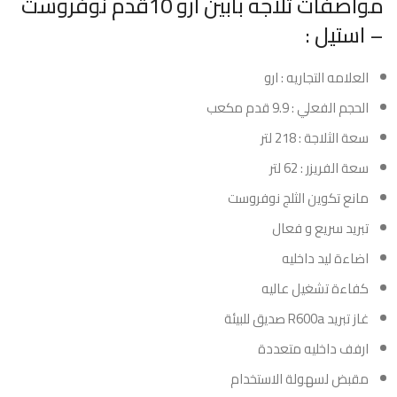
مواصفات ثلاجه بابين ارو 10قدم نوفروست
– استيل :
العلامه التجاريه : ارو
الحجم الفعلي : 9.9 قدم مكعب
سعة الثلاجة : 218 لتر
سعة الفريزر : 62 لتر
مانع تكوين الثلج نوفروست
تبريد سريع و فعال
اضاءة ليد داخليه
كفاءة تشغيل عاليه
غاز تبريد R600a صديق للبيئة
ارفف داخليه متعددة
مقبض لسهولة الاستخدام