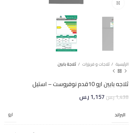
Click to enlarge
الرئيسية
ثلاجات و فريزرات
ثلاجة بابين
ثلاجه بابين ارو 10قدم نوفروست – استيل
1,157
ر.س
1,438
ر.س
البراند
ارو