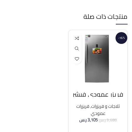
منتجات ذات صلة
-16%
فريزر عمودي فيشر
21 قدم انفرتر – فضي
ثلاجات و فريزرات
,
فريزرات
عمودي
3,105
ر.س
3,680
ر.س
إضافة إلى السلة