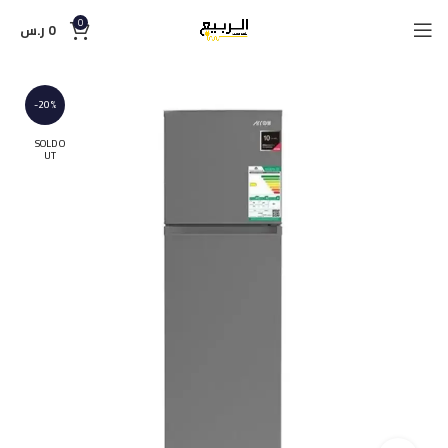
0
0
ر.س
-20%
SOLD O
UT