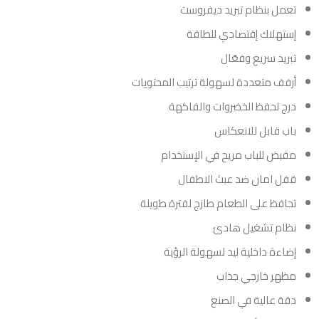
تعمل بنظام تبريد ديفروست
إستهلاك إقتصادي للطاقة
تبريد سريع وفعّال
أرفف متعددة لسهولة ترتيب المحتويات
درج لحفظ الخضروات والفاكهة
باب قابل للانعكاس
مقبض للباب مريح في الإستخدام
قفل امان ضد عبث الاطفال
تحافظ على الطعام طازج لفترة طويلة
نظام تشغيل هادئ
إضاءة داخلية ليد لسهولة الرؤية
مظهر خارجي جذاب
دقة عالية في الصنع