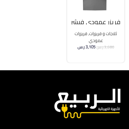
فريزر عمودي فيشر
21 قدم انفرتر – فضي
ثلاجات و فريزرات
,
فريزرات
عمودي
3,105
ر.س
3,680
ر.س
إضافة إلى السلة