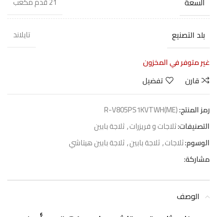
السعة
21 قدم مكعب
بلد التصنيع
تايلاند
غير متوفر في المخزون
قارن
تفضيل
رمز المنتج:
R-V805PS1KVTWH(ME)
التصنيفات:
ثلاجات و فريزرات
,
ثلاجة بابين
الوسوم:
ثلاجات
,
ثلاجة بابين
,
ثلاجة بابين هيتاشي
مشاركة:
الوصف