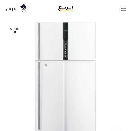
0
0
ر.س
SOLD O
UT