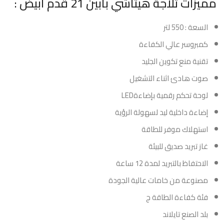
مميزات ثلاجة هيتاشي بابين 21 قدم أبيض :
السعة : 550 لتر
كمبروسر عالي الكفاءة
تقنية منع تكوين الجليد
صوت هادئ اثناء التشغيل
لوحة تحكم رقمية بإضاءةLED
إضاءة داخلية ليد لسهولة الرؤية
استهلاك موفر للطاقة
غاز تبريد صديق للبيئة
الاحتفاظ بالتبريد لمدة 12 ساعة
مصنوعة من خامات عالية الجودة
فئة كفاءة الطاقة ج
بلد الصنع تايلاند