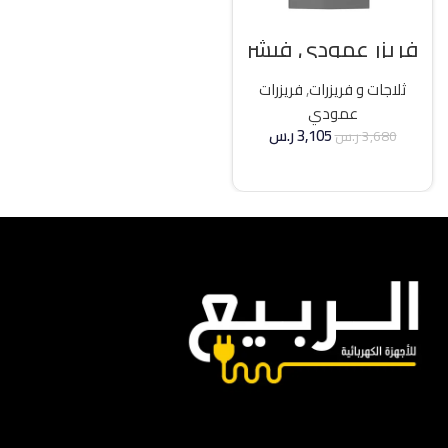
فريزر عمودي فيشر
21 قدم انفرتر – فضي
ثلاجات و فريزرات
,
فريزرات
عمودي
3,105
ر.س
3,680
ر.س
إضافة إلى السلة