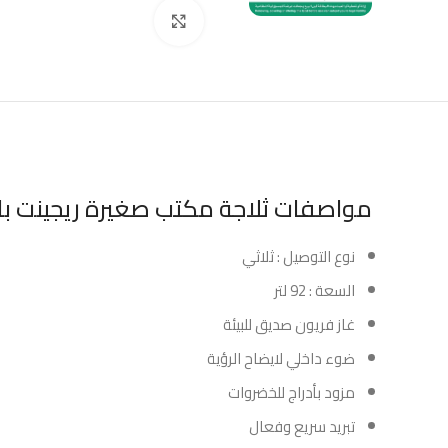
Click to enlarge
مواصفات ثلاجة مكتب صغيرة ريجينت باب واحد –
نوع التوصيل : ثلاثي
السعة : 92 لتر
غاز فريون صديق للبيئة
ضوء داخلي لايضاح الرؤية
مزود بأدراج للخضروات
تبريد سريع وفعال