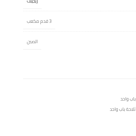
ريجينت
3 قدم مكعب
الصين
باب واحد
ثلاحة باب واحد