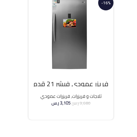
-16%
فريزر عمودي فيشر 21 قدم
انفرتر – فضي
ثلاجات و فريزرات
,
فريزرات عمودي
3,105
ر.س
3,680
ر.س
إضافة إلى السلة