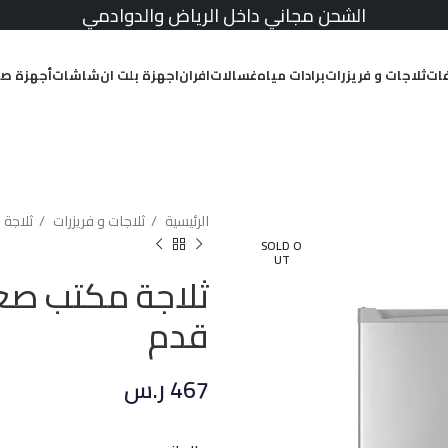
الشحن مجاني داخل الرياض والدوادمي
ات
ثلاجات و فريزرات
برادات مياه
غسالات
افران
اجهزة بلت ان
شاشات
أجهزة صغ
الرئيسية
ثلاجات و فريزرات
ثلاجة 
SOLD O
UT
قدم
467
ر.س