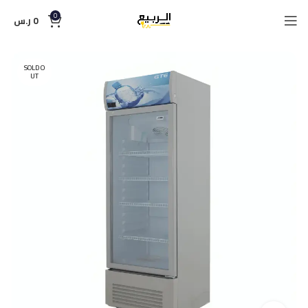
0
0
ر.س
SOLD O
UT