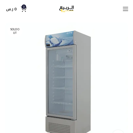
0
0
ر.س
SOLD O
UT