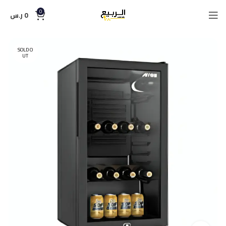
0
0
ر.س
SOLD O
UT