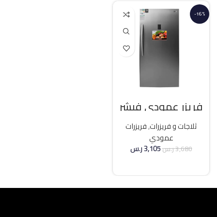
-16%
فريزر عمودي فيشر
21 قدم انفرتر – فضي
ثلاجات و فريزرات
,
فريزرات
عمودي
3,105
ر.س
3,680
ر.س
إضافة إلى السلة