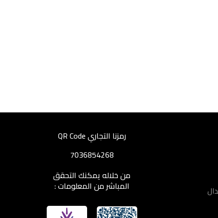
رمزنا التجاري QR Code
7036854268
من خلاله يمكنك التحقق
المباشر من المعلومات :
دال