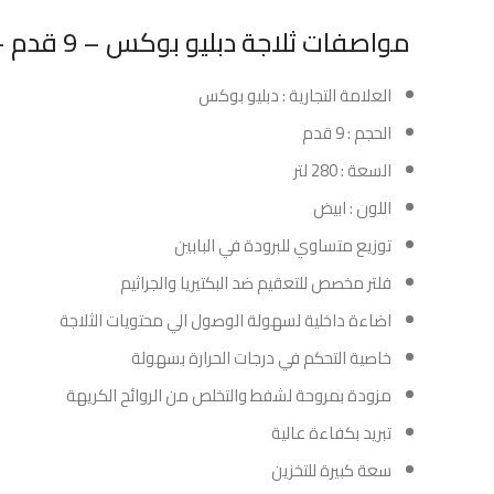
مواصفات ثلاجة دبليو بوكس – 9 قدم – 280 لتر – ابيض :
العلامة التجارية : دبليو بوكس
الحجم : 9 قدم
السعة : 280 لتر
اللون : ابيض
توزيع متساوي للبرودة في البابين
فلتر مخصص للتعقيم ضد البكتيريا والجراثيم
اضاءة داخلية لسهولة الوصول الي محتويات الثلاجة
خاصية التحكم في درجات الحرارة بسهولة
مزودة بمروحة لشفط والتخلص من الروائح الكريهة
تبريد بكفاءة عالية
سعة كبيرة للتخزين