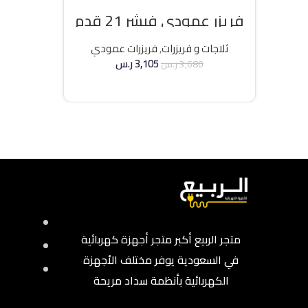
فريزر عمودي فيشر 21 قدم
انفرتر – فضي
ثلاجات و فريزرات
,
فريزرات عمودي
3,105
ر.س
3,680
ر.س
إضافة إلى السلة
متجر الربيع أكبر متجر أجهزة كهربائية
في السعودية يوفر مختلف الأجهزة
الكهربائية بأنظمة سداد مريحة