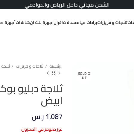
الشحن مجاني داخل الرياض والدوادمي
ات
ثلاجات و فريزرات
برادات مياه
غسالات
افران
اجهزة بلت ان
شاشات
أجهزة صغ
الرئيسية
ثلاجات و فريزرات
ثلاجة 
SOLD O
UT
ابيض
1,087
ر.س
غير متوفر في المخزون