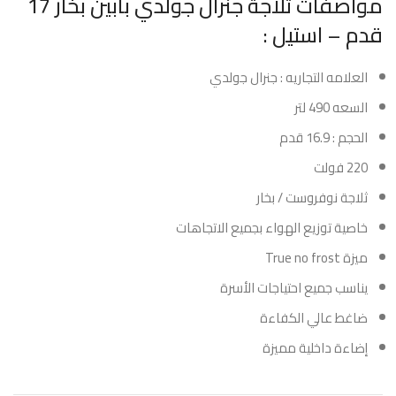
مواصفات ثلاجة جنرال جولدي بابين بخار 17
قدم – استيل :
العلامه التجاريه : جنرال جولدي
السعه 490 لتر
الحجم : 16.9 قدم
220 فولت
ثلاجة نوفروست / بخار
خاصية توزيع الهواء بجميع الاتجاهات
ميزة True no frost
يناسب جميع احتياجات الأسرة
ضاغط عالي الكفاءة
إضاءة داخلية مميزة