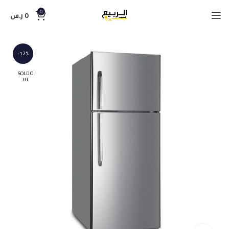
0
0
ر.س
-12%
SOLD O
UT