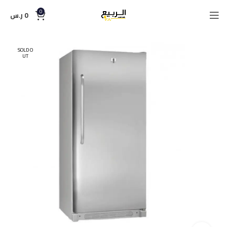
0
0
ر.س
SOLD O
UT