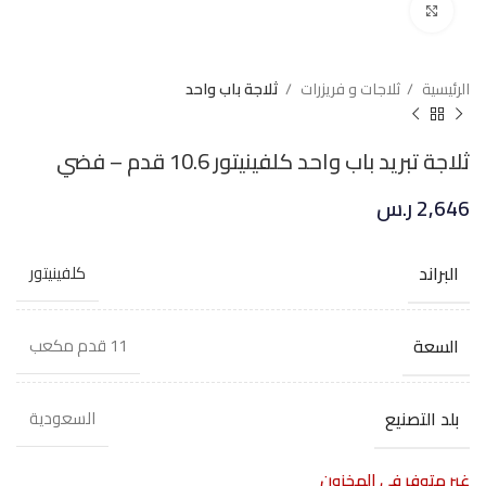
Click to enlarge
الرئيسية
ثلاجات و فريزرات
ثلاجة باب واحد
ثلاجة تبريد باب واحد كلفينيتور 10.6 قدم – فضي
2,646
ر.س
البراند
كلفينيتور
السعة
11 قدم مكعب
بلد التصنيع
السعودية
غير متوفر في المخزون