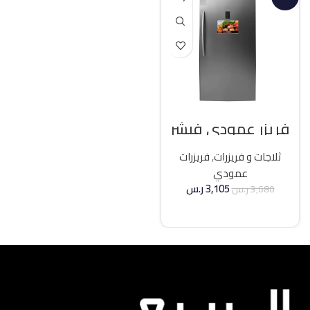
فريزر عمودي فيشر
21 قدم انفرتر – فضي
ثلاجات و فريزرات
,
فريزرات
عمودي
3,105
ر.س
3,680
ر.س
إضافة إلى السلة