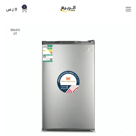
0
0
ر.س
SOLD O
UT