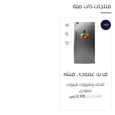
منتجات ذات صلة
-16%
فريزر عمودي فيشر
21 قدم انفرتر – فضي
ثلاجات و فريزرات
,
فريزرات
عمودي
3,105
ر.س
3,680
ر.س
إضافة إلى السلة