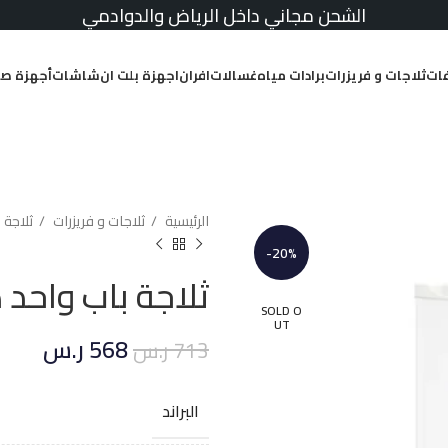
الشحن مجاني داخل الرياض والدوادمي
ات
ثلاجات و فريزرات
برادات مياه
غسالات
افران
اجهزة بلت ان
شاشات
أجهزة صغ
الرئيسية
ثلاجات و فريزرات
ثلاجة 
-20%
ثلاجة باب واحد هاس ص
SOLD O
UT
568
ر.س
713
ر.س
البراند