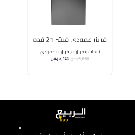
فريزر عمودي فيشر 21 قدم
انفرتر – فضي
ثلاجات و فريزرات
,
فريزرات عمودي
3,105
ر.س
3,680
ر.س
إضافة إلى السلة