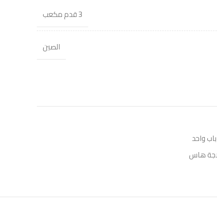
3 قدم مكعب
الصين
باب واحد
اجة هاس