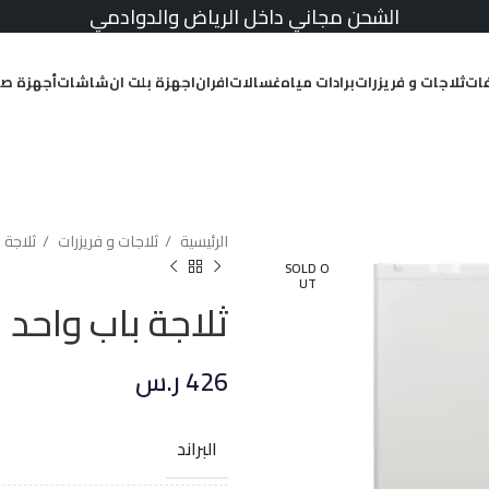
الشحن مجاني داخل الرياض والدوادمي
ات
ثلاجات و فريزرات
برادات مياه
غسالات
افران
اجهزة بلت ان
شاشات
أجهزة صغ
الرئيسية
ثلاجات و فريزرات
ثلاجة 
SOLD O
UT
ثلاجة باب واحد سرين ص
426
ر.س
البراند