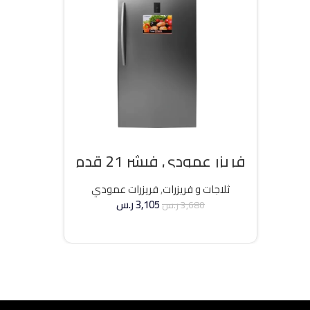
فريزر عمودي فيشر 21 قدم
انفرتر – فضي
ثلاجات و فريزرات
,
فريزرات عمودي
3,105
ر.س
3,680
ر.س
إضافة إلى السلة