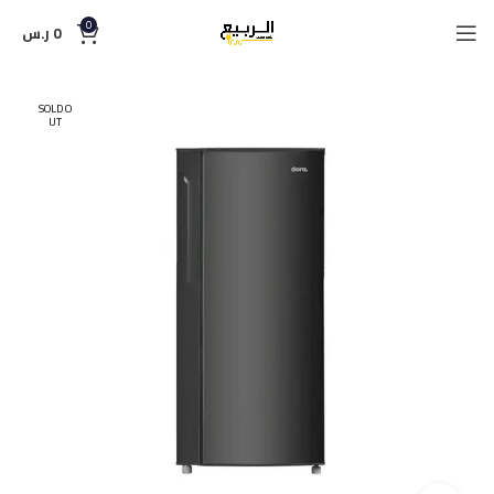
0
0
ر.س
SOLD O
UT