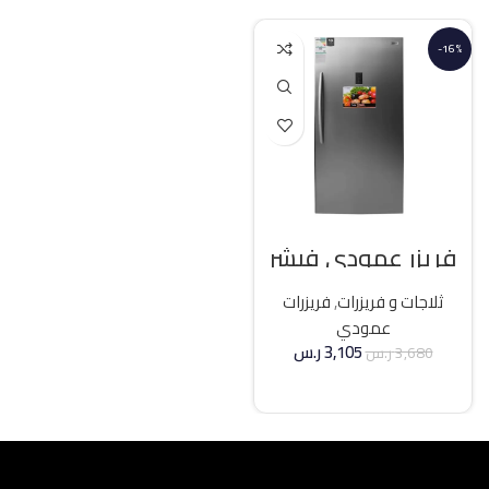
-16%
فريزر عمودي فيشر
21 قدم انفرتر – فضي
ثلاجات و فريزرات
,
فريزرات
عمودي
3,105
ر.س
3,680
ر.س
إضافة إلى السلة