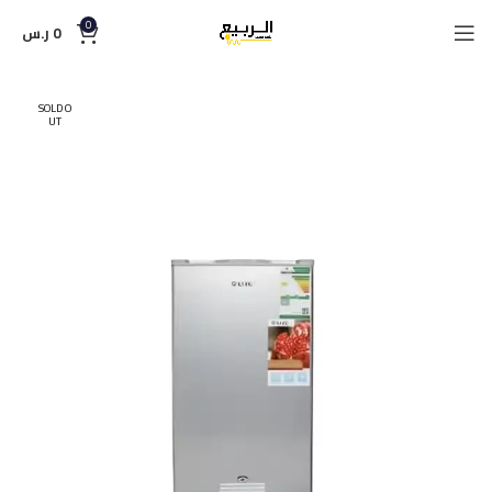
0
0
ر.س
SOLD O
UT