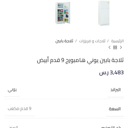
الرئيسية
ثلاجات و فريزرات
ثلاجة بابين
ثلاجة بابين يوني هامبورج 9 قدم أبيض
3,483
ر.س
البراند
يوني
السعة
9 قدم مكعب
بلد التصنيع
الصين