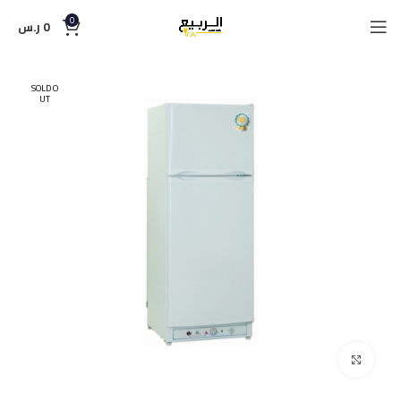
0
0
ر.س
SOLD O
UT
Click to enlarge