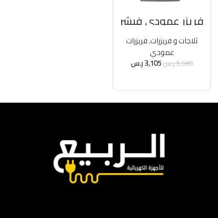
فريزر عمودي فيشر
21 قدم انفرتر – فضي
ثلاجات و فريزرات
,
فريزرات
عمودي
3,105
ر.س
3,680
ر.س
إضافة إلى السلة