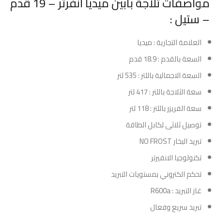
مواصفات ثلاجة بابين ميديا انفرتر – 19 قدم
– ستيل :
العلامة التجارية : ميديا
السعة بالقدم : 18.9 قدم
السعة الاجمالية باللتر : 535 لتر
سعة الثلاجة باللتر : 417 لتر
سعة الفريزر باللتر : 118 لتر
توصيل ثلاثى لكابل الطاقة
تبريد البخار NO FROST
تكنولوجيا الانفيرتر
تحكم الكتروني بمستويات التبريد
غاز التبريد : R600a
تبريد سريع وفعال