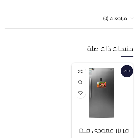
مراجعات (0)
منتجات ذات صلة
-16%
فريزر عمودي فيشر
21 قدم انفرتر – فضي