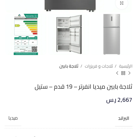
Click to enlarge
الرئيسية
ثلاجات و فريزرات
ثلاجة بابين
ثلاجة بابين ميديا انفرتر – 19 قدم – ستيل
2,667
ر.س
البراند
ميديا