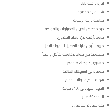
انارة داخلية LED
شاشة ليد مدمجة
متابعة درجة الرطوبة
درج مخصص لتخزين الخضراوات والفواكه
مزود بأرفف من الزجاج المقوى
مزود بـ أرجل قابلة للتعديل لسهولة النقل
مصنوعة من مواد مقاومة للتآكل والصدأ
مستوى ضوضاء منخفض
موفرة في استهلاك الطاقة
سهلة التنظيف والاستخدام
الجهد الكهربائي : 240 فولت
التردد : 60 هرتز
فئة كفاءة الطاقة : ج