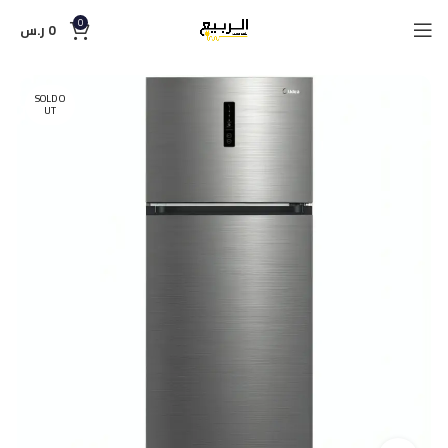
0
0
ر.س
SOLD O
UT