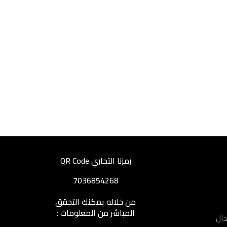
رمزنا التجاري QR Code
7036854268
من خلاله يمكنك التحقق
المباشر من المعلومات :
دال