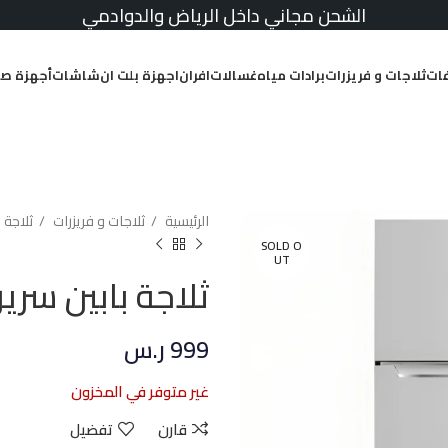
الشحن مجاني داخل الرياض والدوادمي
ات
ثلاجات و فريزرات
برادات مياه
غسالات
افران
اجهزة بلت ان
شاشات
أجهزة صغ
الرئيسية
ثلاجات و فريزرات
ثلاجة 
SOLD O
UT
ثلاجة بابين سرين فض
999
ر.س
غير متوفر في المخزون
قارن
تفضيل