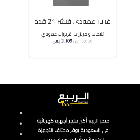
فريزر عمودي فيشر 21 قدم
انفرتر – فضي
ثلاجات و فريزرات
,
فريزرات عمودي
3,105
ر.س
3,680
ر.س
إضافة إلى السلة
متجر الربيع أكبر متجر أجهزة كهربائية
في السعودية يوفر مختلف الأجهزة
الكهربائية بأنظمة سداد مريحة