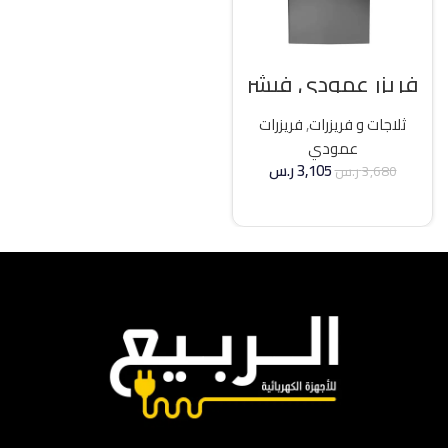
فريزر عمودي فيشر
21 قدم انفرتر – فضي
ثلاجات و فريزرات
,
فريزرات
عمودي
3,105
ر.س
3,680
ر.س
إضافة إلى السلة