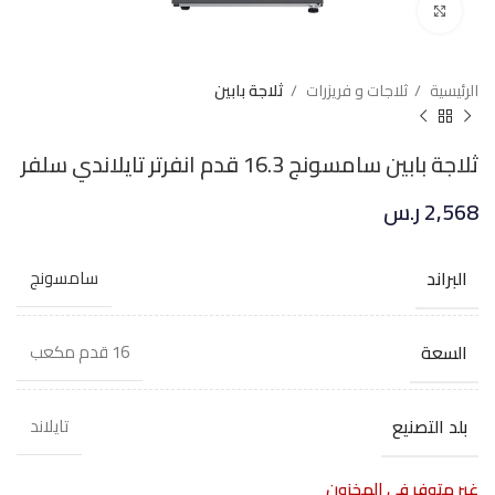
Click to enlarge
الرئيسية
ثلاجات و فريزرات
ثلاجة بابين
ثلاجة بابين سامسونج 16.3 قدم انفرتر تايلاندي سلفر
2,568
ر.س
البراند
سامسونج
السعة
16 قدم مكعب
بلد التصنيع
تايلاند
غير متوفر في المخزون