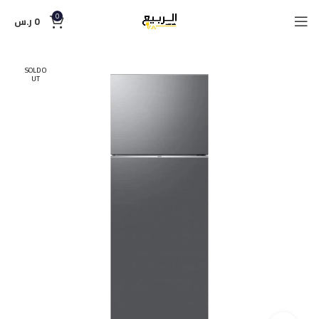
0
0
ر.س
SOLD O
UT