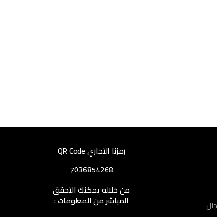
رمزنا التجاري QR Code
7036854268
من خلاله يمكنك التحقق
المباشر من المعلومات :
دال