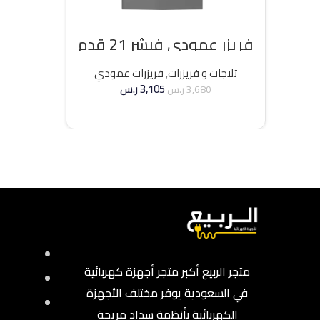
فريزر عمودي فيشر 21 قدم
انفرتر – فضي
ثلاجات و فريزرات
,
فريزرات عمودي
3,105
ر.س
3,680
ر.س
إضافة إلى السلة
متجر الربيع أكبر متجر أجهزة كهربائية
في السعودية يوفر مختلف الأجهزة
الكهربائية بأنظمة سداد مريحة