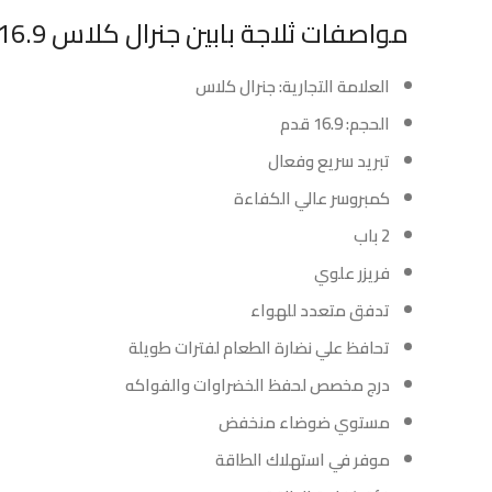
مواصفات ثلاجة بابين جنرال كلاس 16.9 قدم – ستيل :
العلامة التجارية: جنرال كلاس
الحجم: 16.9 قدم
تبريد سريع وفعال
كمبروسر عالي الكفاءة
2 باب
فريزر علوي
تدفق متعدد للهواء
تحافظ علي نضارة الطعام لفترات طويلة
درج مخصص لحفظ الخضراوات والفواكه
مستوي ضوضاء منخفض
موفر في استهلاك الطاقة