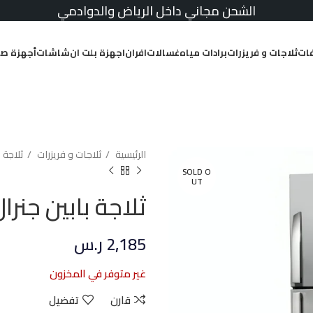
الشحن مجاني داخل الرياض والدوادمي
ات
ثلاجات و فريزرات
برادات مياه
غسالات
افران
اجهزة بلت ان
شاشات
أجهزة صغ
الرئيسية
ثلاجات و فريزرات
ثلاجة 
SOLD O
UT
ثلاجة بابين جنرال كلاس .9
2,185
ر.س
غير متوفر في المخزون
قارن
تفضيل