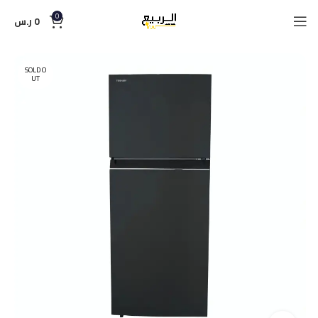
0
0
ر.س
SOLD O
UT