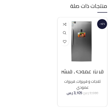
منتجات ذات صلة
-16%
فريزر عمودي فيشر
21 قدم انفرتر – فضي
ثلاجات و فريزرات
,
فريزرات
عمودي
3,105
ر.س
3,680
ر.س
إضافة إلى السلة