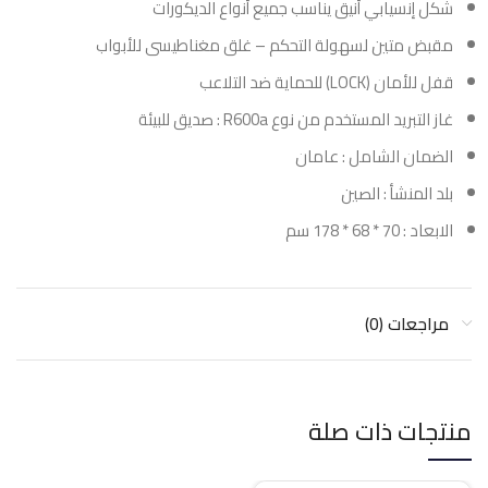
شكل إنسيابي أنيق يناسب جميع أنواع الديكورات
مقبض متين لسهولة التحكم – غلق مغناطيسى للأبواب
قفل للأمان (LOCK) للحماية ضد التلاعب
غاز التبريد المستخدم من نوع R600a : صديق للبيئة
الضمان الشامل : عامان
بلد المنشأ : الصين
الابعاد : 70 * 68 * 178 سم
مراجعات (0)
منتجات ذات صلة