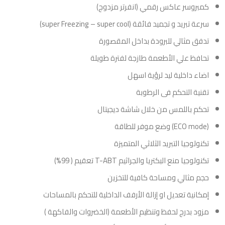
كمبروسر عاكس رقمي (انفرتر مزدوج)
سرعة تبريد و تجميد فائقة (super Freezing – super cool)
تدفق مثالي للبرودة بداخل المقصورة
تحافظ علي الأطعمة طازجة لفترة طويلة
اضاء داخلية ليد لرؤية اسهل
تقنية التحكم فى الرطوبة
تحكم باللمس من خلال شاشة ديجيتال
(ECO mode) وضع موفر للطاقة
تكنولوجيا التبريد الثلاثي المتميزة
تكنولوجيا منع البكتريا والجراثيم T-ABT تعقيم ( 99%)
حجم مثالي ومساحة كافية للتخزين
إمكانية تعديل او إزالة الأرفف الداخلية للتحكم بالمساحات
مزود بدرج لحفظ وتنظيم الأطعمة (الخضروات والفاكهة )