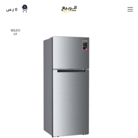
0
0
ر.س
SOLD O
UT