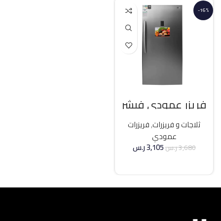
-16%
فريزر عمودي فيشر
21 قدم انفرتر – فضي
ثلاجات و فريزرات
,
فريزرات
عمودي
3,105
ر.س
3,680
ر.س
إضافة إلى السلة