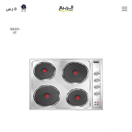
0
0
ر.س
SOLD O
UT