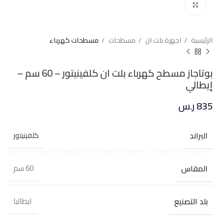
Click to enlarge
الرئيسية
اجهزة بلت ان
مسطحات
مسطحات كهرباء
بوتاجاز مسطح كهرباء بلت ان كلفينيتور – 60 سم –
إيطالي
835
ر.س
البراند
كلفينيتور
المقاس
60 سم
بلد التصنيع
ايطاليا