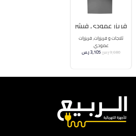
فريزر عمودي فيشر
21 قدم انفرتر – فضي
ثلاجات و فريزرات
,
فريزرات
عمودي
3,105
ر.س
3,680
ر.س
إضافة إلى السلة