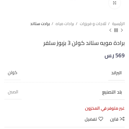
Click to enlarge
الرئيسية
ثلاجات و فريزرات
برادات مياه
برادت ستاند
برادة مويه ستاند كولن 3 بزبوز سلفر
569
ر.س
البراند
كولن
بلد التصنيع
الصين
غير متوفر في المخزون
قارن
تفضيل