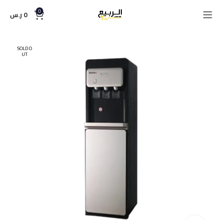
0
0
ر.س
SOLD O
UT