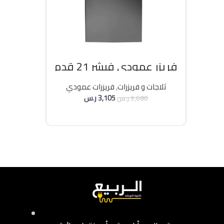
فريزر عمودي فيشر 21 قدم
انفرتر – فضي
ثلاجات و فريزرات
,
فريزرات عمودي
3,105
ر.س
3,680
ر.س
إضافة إلى السلة