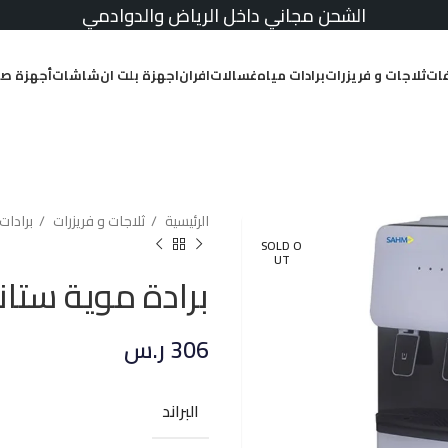
الشحن مجاني داخل الرياض والدوادمي
ات
ثلاجات و فريزرات
برادات مياه
غسالات
افران
اجهزة بلت ان
شاشات
أجهزة صغ
الرئيسية
ثلاجات و فريزرات
برادات
SOLD O
UT
برادة موية ستاند سهم 2 صنب
306
ر.س
البراند