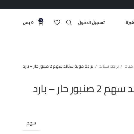
0
يرة
تسجيل الدخول
0
ر.س
 مياه
برادت ستاند
برادة موية ستاند سهم 2 صنبور حار – بارد
ور حار – بارد
سهم