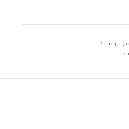
 مياه
,
برادت ستاند
اند