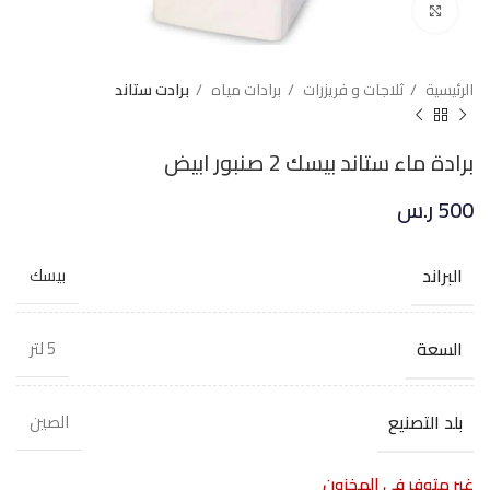
Click to enlarge
الرئيسية
ثلاجات و فريزرات
برادات مياه
برادت ستاند
برادة ماء ستاند بيسك 2 صنبور ابيض
500
ر.س
البراند
بيسك
السعة
5 لتر
بلد التصنيع
الصين
غير متوفر في المخزون