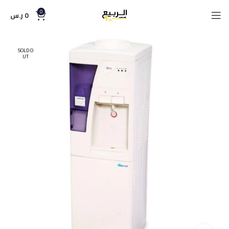
0
0
ر.س
SOLD O
UT