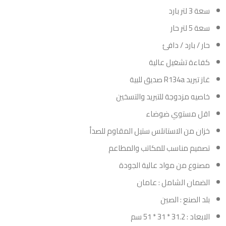
سعة 3 لتر بارد
سعة 5 لتر حار
حار / بارد / دافئ
كفاءة تشغيل عالية
غاز تبريد R134a صديق للبية
خاصيه مزدوجة للتبريد والتسخين
اقل مستوي ضوضاء
خزان من الاستانلس ستيل المقاوم للصدأ
تصميم مناسب للمكاتب والمطاعم
مصنوع من مواد عالية الجودة
الضمان الشامل : عامان
بلد الصنع : الصين
الابعاد : 31.2 * 31 * 51 سم