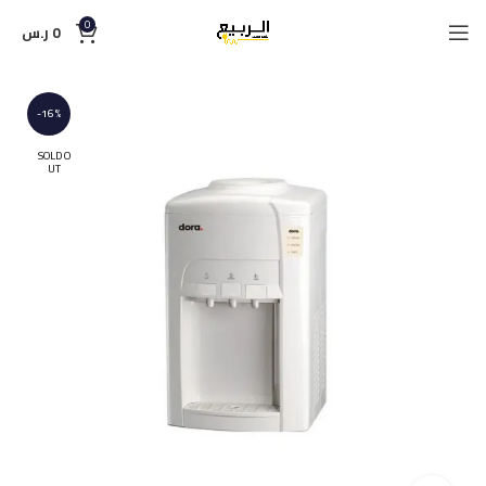
0
0
ر.س
-16%
SOLD O
UT