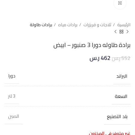
Click to enlarge
الرئيسية
ثلاجات و فريزرات
برادات مياه
برادات طاولة
برادة طاوله دورا 3 صنبور – ابيض
462
ر.س
552
ر.س
البراند
دورا
السعة
3 لتر
بلد التصنيع
الصين
غير متوفر في المخزون