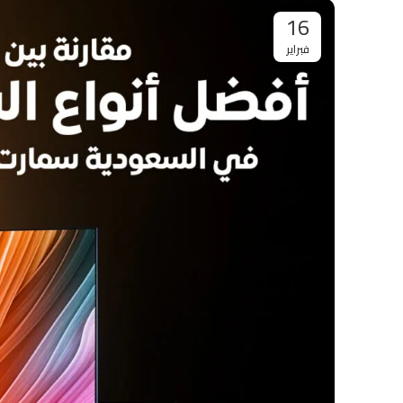
16
فبراير