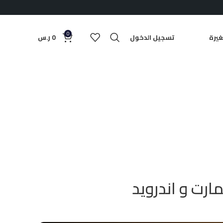
0
يرة
تسجيل الدخول
0
ر.س
رت و اندرويد