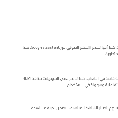
خيارًا رائعًا لمن يبحث عن مرونة أكبر، حيث تعتمد على نظام Android TV الذي يوفر متجر Google Play لتحميل التطبيقات. كما أنها تدعم التحكم الصوتي عبر Google Assistant، مما
متطورة.
بتقنيات متقدمة مثل معدل التحديث العالي (120Hz أو أكثر)، والذي يوفر تجربة مشاهدة أكثر سلاسة خاصة في الألعاب. كما تدعم بعض الموديلات منافذ HDMI
نيتهم. اختيار الشاشة المناسبة سيضمن تجربة مشاهدة