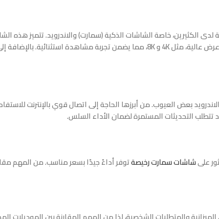
ى الكثيرين، خاصة الشاشات الذكية (سمارت) والاندرويد. تتميز هذه الشاشات
تطبيقات البث المباشر مثل يوتيوب ونتفليكس. كما توفر دقة عرض عالية، مثل 4K و 8K، م
لاندرويد بعض العيوب. من أبرزها الحاجة إلى اتصال قوي بالإنترنت للاستف
قد تتطلب التحديثات المستمرة لضمان الأداء السلس.
ور على
شاشات سمارت رخيصة
توفر أداءً جيدًا بسعر مناسب. من المهم مقار
 الميزانية والمتطلبات الشخصية، لذا من المهم المقارنة بين الموديلات ا