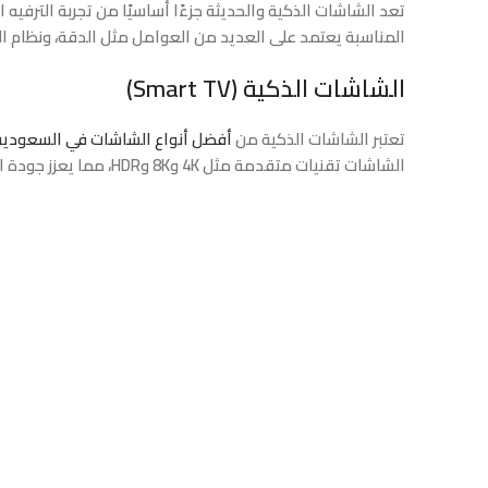
تعد الشاشات الذكية والحديثة جزءًا أساسيًا من تجربة الترفيه
المناسبة يعتمد على العديد من العوامل مثل الدقة، ونظام الت
الشاشات الذكية (Smart TV)
تعتبر الشاشات الذكية من
أفضل أنواع الشاشات في السعودية
الشاشات تقنيات متقدمة مثل 4K و8K وHDR، مما يعزز جودة الصورة ويجعل الألوان أكثر وضوحًا. بعض العلامات التجارية المشهورة في هذا المجال تشمل سامسونج وإل جي وسوني.