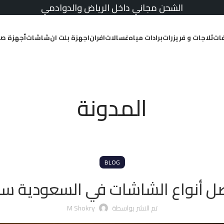
الشحن مجاني داخل الرياض والدوادمي
ات
ثلاجات و فريزرات
برادات مياه
غسالات
افران
اجهزة بلت ان
شاشات
أجهزة صغ
المدونة
BLOG
ضل أنواع الشاشات في السعودية سما
تم النشر بواسطة
M Shokry