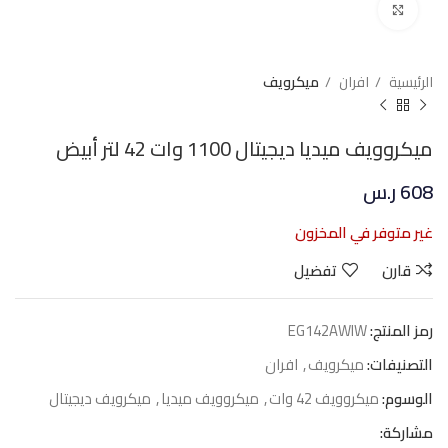
Click to enlarge
الرئيسية
افران
ميكرويف
ميكروويف ميديا ديجيتال 1100 وات 42 لتر أبيض
608
ر.س
غير متوفر في المخزون
قارن
تفضيل
رمز المنتج:
EG142AWIW
التصنيفات:
ميكرويف
,
افران
الوسوم:
ميكروويف 42 وات
,
ميكروويف ميديا
,
ميكرويف ديجيتال
مشاركة: