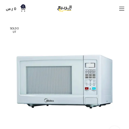
0
0
ر.س
SOLD O
UT