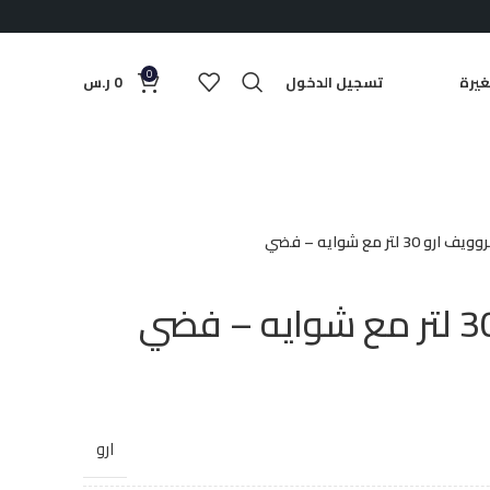
0
يرة
تسجيل الدخول
0
ر.س
ارو 30 لتر مع شوايه – فضي
ارو