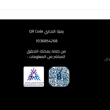
رمزنا التجاري QR Code
7036854268
من خلاله يمكنك التحقق
المباشر من المعلومات :
دال