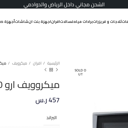
الشحن مجاني داخل الرياض والدوادمي
ات
ثلاجات و فريزرات
برادات مياه
غسالات
افران
اجهزة بلت ان
شاشات
أجهزة صغ
الرئيسية
افران
ميكرويف
ميكروويف 
SOLD O
UT
ميكروويف ارو 30 لتر مع شوايه – فضي
457
ر.س
البراند